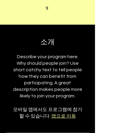
9
9 undefined
소개
Describe your program here.
Why should people join? Use
short catchy text to tell people
how they can benefit from
participating. A great
description makes people more
likely to join your program.
모바일 앱에서도 프로그램에 참가
할 수 있습니다.
앱으로 이동