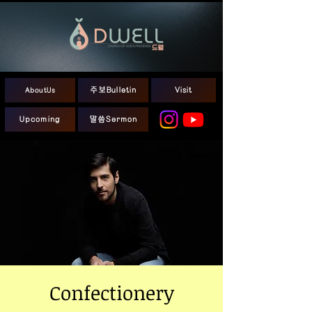
AboutUs
주보Bulletin
Visit
Upcoming
말씀Sermon
Confectionery