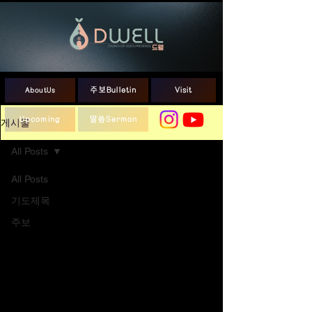
AboutUs
주보Bulletin
Visit
Upcoming
말씀Sermon
게시물
All Posts
All Posts
기도제목
주보