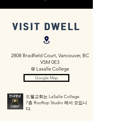
VISIT DWELL
2026년 8월 2일 주보
2026년 7월 2
(2026 Aug. 2 Sunday
(2026 Jul. 26
2808 Bradfield Court, Vancouver, BC
Bulletin)
Bulletin)
V5M 0E3
@ Lasalle College
Google Map
드웰교회는 LaSalle College
7층 Rooftop Studio 에서 모입니
다.
​
LaSalle College의 유료 지하주차