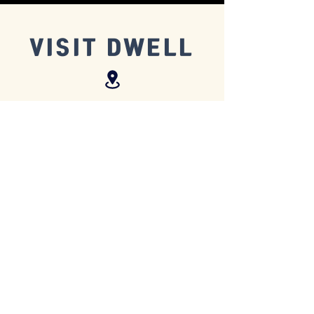
VISIT DWELL
2808 Bradfield Court, Vancouver, BC
V5M 0E3
@ Lasalle College
Google Map
드웰교회는 LaSalle College
7층 Rooftop Studio 에서 모입니
다.
​
LaSalle College의 유료 지하주차
장이 있습니다.
무료 주차는 주변