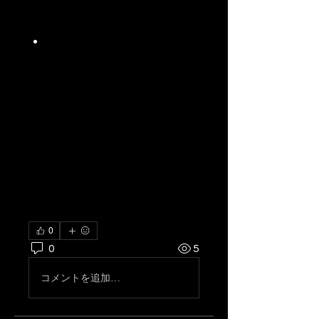
환경적 부담(탄소 배출)도 줄
일 수 있습니다.
플랫폼 접근성 강화
 : 전통적
으로 소규모 업체가 접근하기 
어려웠던 시장에 기술 기반 진
입 경로를 제공하여, 소규모 
운송업체의 경쟁력을 높입니
다.
즉, 디지털 화물 매칭은 물류 시장
의 생산성과 투명성, 접근성, 지속
가능성을 모두 증진시키는 핵심 도
구로 떠오르고 있습니다.
0
0
5
コメントを追加…