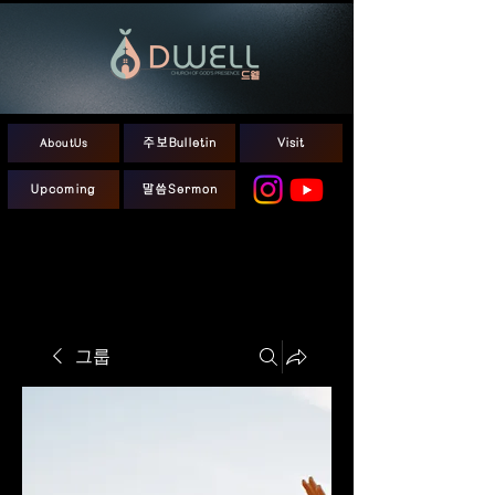
AboutUs
주보Bulletin
Visit
Upcoming
말씀Sermon
그룹