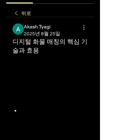
뒤로
Akash Tyagi
2025년 8월 25일
디지털 화물 매칭의 핵심 기
술과 효용
디지털 화물 매칭의 핵
심 기술과 효용
물류 플랫폼 전환을 이끄는 기술로 
자리매김한 
디지털 화물 매칭
은 단
순 매칭을 넘어 ‘스마트 물류’의 토
대로 기능하고 있습니다.
AI 기반 자동 매칭
 : 화물 정보
를 입력하면 적합한 배송업체
를 즉각 추천하며, 라우팅, 가
격, 일정 등을 고려해 최적화