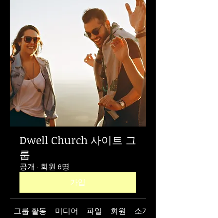
Dwell Church 사이트 그
룹
공개
·
회원 6명
가입
그룹 활동
미디어
파일
회원
소개